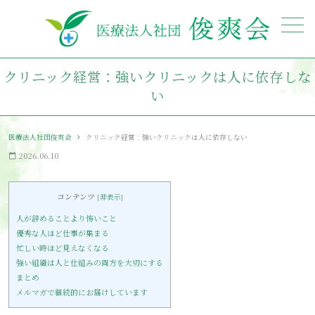
メニュー
クリニック経営：強いクリニックは人に依存しな
い
医療法人社団俊爽会
クリニック経営：強いクリニックは人に依存しない
2026.06.10
calendar_today
コンテンツ
[
非表示
]
人が辞めることより怖いこと
優秀な人ほど仕事が集まる
忙しい時ほど見えなくなる
強い組織は人と仕組みの両方を大切にする
まとめ
メルマガで継続的にお届けしています