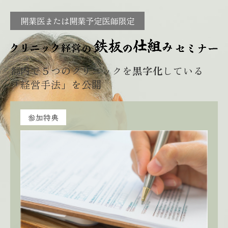
開業医または開業予定医師限定
都内で５つのクリニックを
黒字化
している
「経営手法」を公開
参加特典