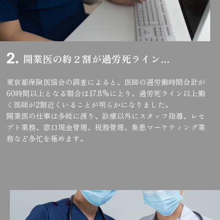
開業医の約２割が過労死ライン…
東京都保険医協会の調査によると、医師の週労働時間合計が
60時間以上となる割合は17.8%に上り、過労死ライン以上働
く医師が2割近くいることが明らかになりました。
開業医の仕事は多岐に渡り、診療以外にスタッフ指導、レセ
プト業務、窓口現金管理、税務管理、集患マーケティング業
務など多忙を極めます。