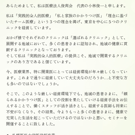
あらためまして、私は医療法人俊爽会 代表の小林俊一と申します。
私は「実践的全人的医療」「私と家族のかかりつけ医」「理念に基づ
いたチーム医療」という３つの理念を掲げ、東京を中心に５つのクリ
ニックを経営しています。
おかげ様でそれぞれのクリニックは「選ばれるクリニック」として、
展開する地域において、多くの患者さまに認知され、地域の健康に貢
献するクリニックとなっております。
そして私は「実践的全人的医療」の提供こそ、地域で開業するクリニ
ックのあり方であると信じています。
今、医療業界、特に開業医にとっては経営環境が年々厳しくなってい
ます。これまで通りに経営していて大丈夫なのだろうか…と不安な方
も多いのではないでしょうか。
そこで、このような厳しい経営環境下でも、地域の患者さまに、「頼
られるかかりつけ医」としての役割を果たしていける経営手法をお伝
えすることで、働くスタッフが活き活きとし、経営する医師も将来に
不安がなくなり、その結果、今よりもっと多くの患者さまに、健康で
充実した生活を起こっていただけるのではないかと思い、セミナーを
開催することに致しました。